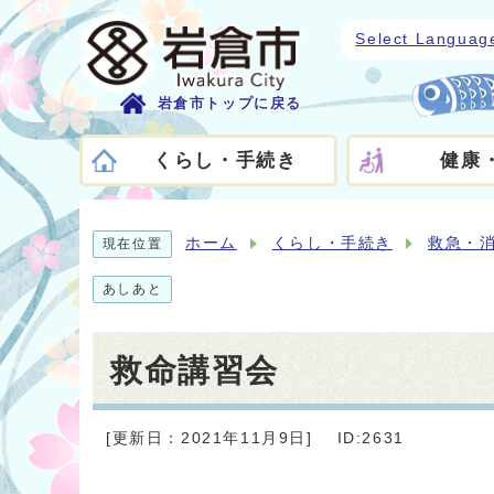
Select Languag
岩倉市トップに戻る
くらし・手続き
健康
ホーム
くらし・手続き
救急・
現在位置
あしあと
救命講習会
[更新日：2021年11月9日]
ID:2631