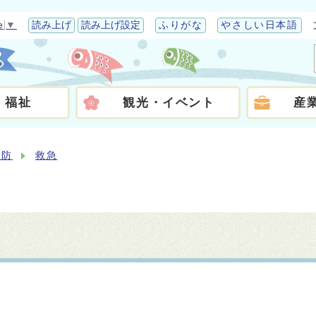
e
▼
読み上げ
読み上げ設定
ふりがな
やさしい日本語
・福祉
観光・イベント
産
消防
救急