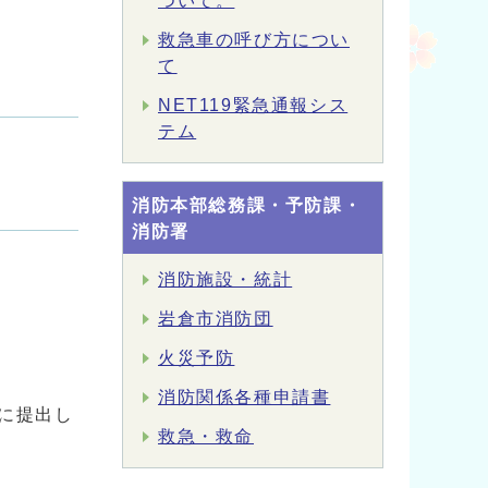
ついて。
救急車の呼び方につい
て
NET119緊急通報シス
テム
消防本部総務課・予防課・
消防署
消防施設・統計
岩倉市消防団
火災予防
消防関係各種申請書
に提出し
救急・救命