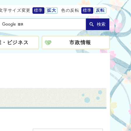
文字サイズ変更
標準
拡大
色の反転
標準
反転
検索
業・ビジネス
市政情報