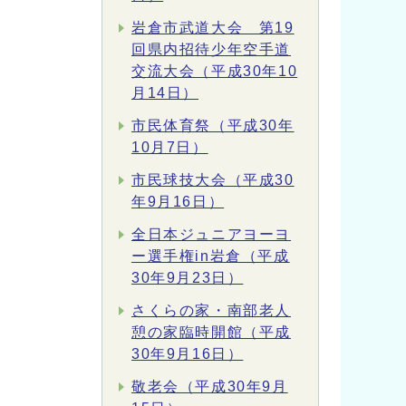
岩倉市武道大会 第19
回県内招待少年空手道
交流大会（平成30年10
月14日）
市民体育祭（平成30年
10月7日）
市民球技大会（平成30
年9月16日）
全日本ジュニアヨーヨ
ー選手権in岩倉（平成
30年9月23日）
さくらの家・南部老人
憩の家臨時開館（平成
30年9月16日）
敬老会（平成30年9月