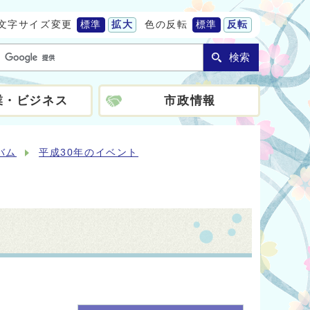
文字サイズ変更
標準
拡大
色の反転
標準
反転
検索
業・ビジネス
市政情報
バム
平成30年のイベント