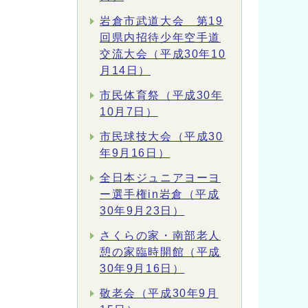
岩倉市武道大会 第19
回県内招待少年空手道
交流大会（平成30年10
月14日）
市民体育祭（平成30年
10月7日）
市民球技大会（平成30
年9月16日）
全日本ジュニアヨーヨ
ー選手権in岩倉（平成
30年9月23日）
さくらの家・南部老人
憩の家臨時開館（平成
30年9月16日）
敬老会（平成30年9月