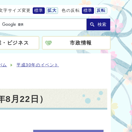
文字サイズ変更
標準
拡大
色の反転
標準
反転
検索
業・ビジネス
市政情報
バム
平成30年のイベント
8月22日）