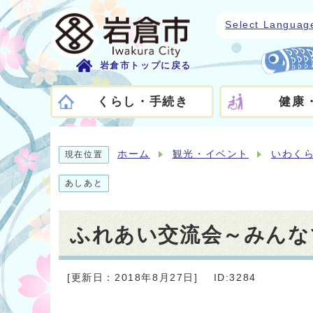
Select Languag
岩倉市トップに戻る
くらし・手続き
健康
ホーム
観光・イベント
いわく
現在位置
あしあと
ふれあい交流会～みんな
[更新日：2018年8月27日]
ID:3284