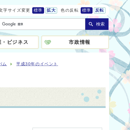
文字サイズ変更
標準
拡大
色の反転
標準
反転
検索
業・ビジネス
市政情報
バム
平成30年のイベント