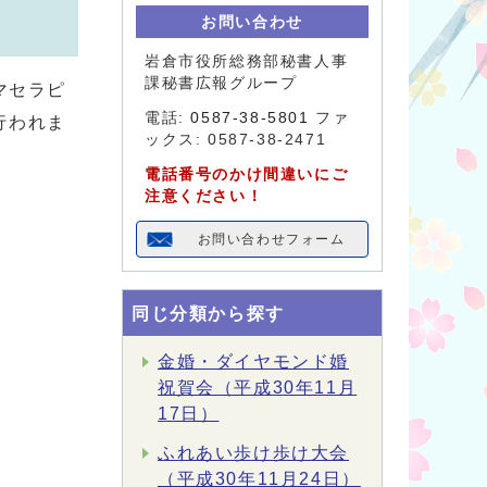
お問い合わせ
岩倉市役所総務部秘書人事
課秘書広報グループ
マセラピ
電話:
0587-38-5801
ファ
行われま
ックス: 0587-38-2471
電話番号のかけ間違いにご
注意ください！
お問い合わせフォーム
同じ分類から探す
金婚・ダイヤモンド婚
祝賀会（平成30年11月
17日）
ふれあい歩け歩け大会
（平成30年11月24日）