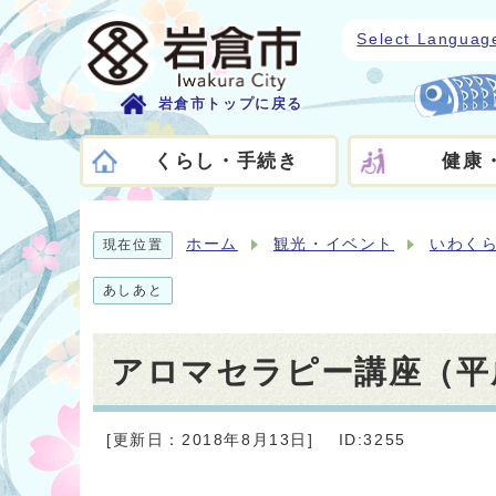
Select Languag
岩倉市トップに戻る
くらし・手続き
健康
ホーム
観光・イベント
いわく
現在位置
あしあと
アロマセラピー講座（平成
[更新日：2018年8月13日]
ID:3255