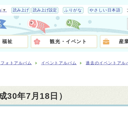
e
▼
読み上げ
読み上げ設定
ふりがな
やさしい日本語
・福祉
観光・イベント
産
らフォトアルバム
イベントアルバム
過去のイベントアル
30年7月18日）