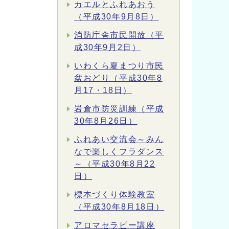
カエルとふれあおう
（平成30年9月8日）
消防庁舎市民開放（平
成30年9月2日）
いわくら夏まつり市民
盆おどり（平成30年8
月17・18日）
岩倉市防災訓練（平成
30年8月26日）
ふれあい交流会～みん
なで楽しくフラダンス
～（平成30年8月22
日）
標本づくり体験教室
（平成30年8月18日）
アロマセラピー講座