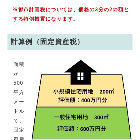
※都市計画税については、価格の3分の2の額と
する特例措置になります。
計算例（固定資産税）
面積
が
500
平方
メー
トル
で、
固定
資産