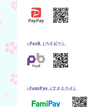
○PayB（ペイビー）
○FamiPay（ファミペイ）