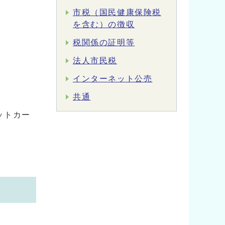
市税（国民健康保険税
を含む）の徴収
税関係の証明等
法人市民税
インターネット公売
共通
ットカー