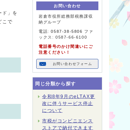
お問い合わせ
ード」を
岩倉市役所総務部税務課収
どこで
納グループ
電話:
0587-38-5806
ファ
ックス: 0587-66-6100
電話番号のかけ間違いにご
注意ください！
お問い合わせフォーム
同じ分類から探す
令和8年9月のeLTAX更
改に伴うサービス停止
について
市税がコンビニエンス
ストアで納付できます