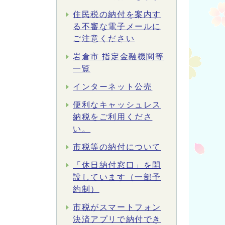
住民税の納付を案内す
る不審な電子メールに
ご注意ください
岩倉市 指定金融機関等
一覧
インターネット公売
便利なキャッシュレス
納税をご利用くださ
い。
市税等の納付について
「休日納付窓口」を開
設しています（一部予
約制）
市税がスマートフォン
決済アプリで納付でき