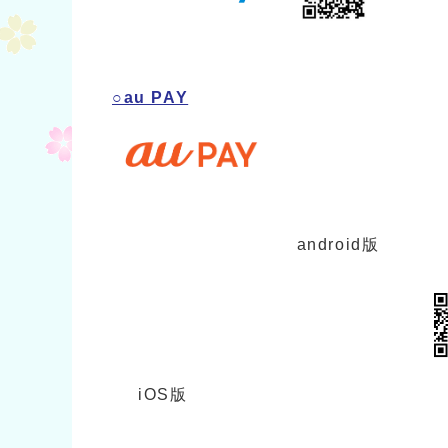
○au PAY
android版
iOS版