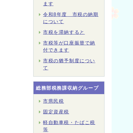
ます
令和8年度 市税の納期
について
市税を滞納すると
市税等が口座振替で納
付できます
市税の猶予制度につい
て
総務部税務課収納グループ
市県民税
固定資産税
軽自動車税・たばこ税
等