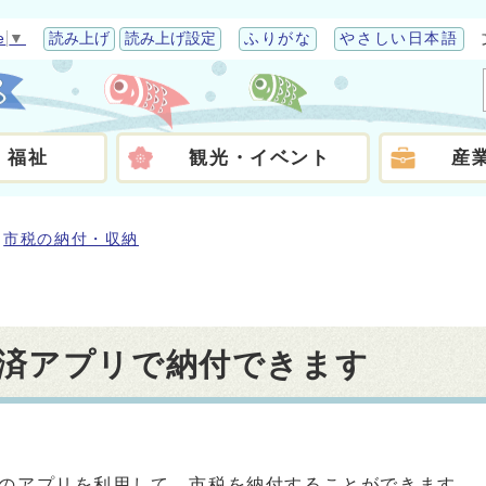
e
▼
読み上げ
読み上げ設定
ふりがな
やさしい日本語
・福祉
観光・イベント
産
市税の納付・収納
済アプリで納付できます
のアプリを利用して、市税を納付することができます。