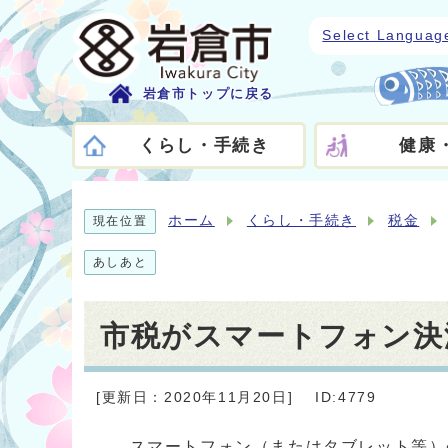
Select Languag
岩倉市トップに戻る
くらし・手続き
健康
ホーム
くらし・手続き
税金
現在位置
あしあと
市税がスマートフォン決
[更新日：2020年11月20日]
ID:4779
スマートフォン（またはタブレット等）