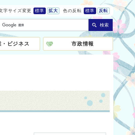
文字サイズ変更
標準
拡大
色の反転
標準
反転
検索
業・ビジネス
市政情報