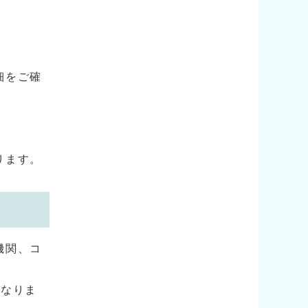
。
細をご確
ります。
機関、コ
となりま