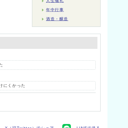
人生儀礼
年中行事
酒造・醸造
た
けにくかった