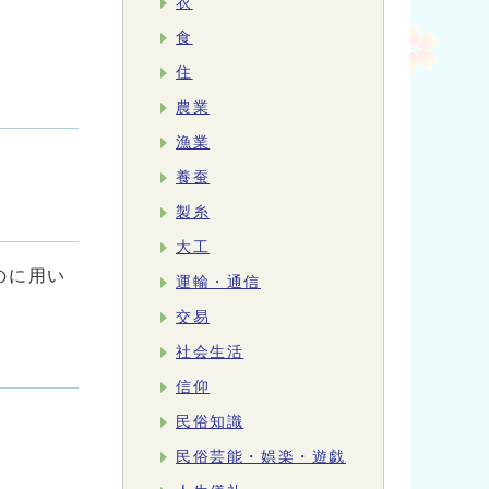
衣
食
住
農業
漁業
養蚕
製糸
大工
のに用い
運輸・通信
交易
社会生活
信仰
民俗知識
民俗芸能・娯楽・遊戯