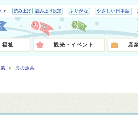
e
▼
読み上げ
読み上げ設定
ふりがな
やさしい日本語
・福祉
観光・イベント
産
漁業
海の漁具