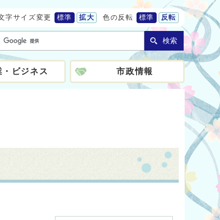
文字サイズ変更
標準
拡大
色の反転
標準
反転
検索
業・ビジネス
市政情報