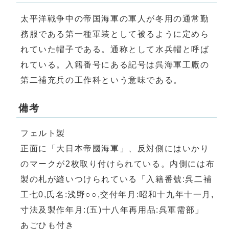
太平洋戦争中の帝国海軍の軍人が冬用の通常勤
務服である第一種軍装として被るように定めら
れていた帽子である。通称として水兵帽と呼ば
れている。入籍番号にある記号は呉海軍工廠の
第二補充兵の工作科という意味である。
備考
フェルト製
正面に「大日本帝國海軍」、反対側にはいかり
のマークが2枚取り付けられている。内側には布
製の札が縫いつけられている「入籍番號:呉二補
工七0,氏名:浅野○○,交付年月:昭和十九年十一月,
寸法及製作年月:(五)十八年再用品:呉軍需部」
あごひも付き