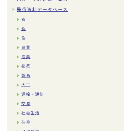
民俗資料データベース
衣
食
住
農業
漁業
養蚕
製糸
大工
運輸・通信
交易
社会生活
信仰