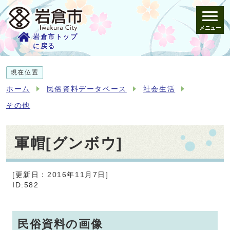
メニュー
岩倉市トップ
に戻る
現在位置
ホーム
民俗資料データベース
社会生活
その他
軍帽[グンボウ]
[更新日：2016年11月7日]
ID:582
民俗資料の画像