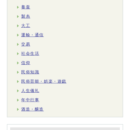
養蚕
製糸
大工
運輸・通信
交易
社会生活
信仰
民俗知識
民俗芸能・娯楽・遊戯
人生儀礼
年中行事
酒造・醸造