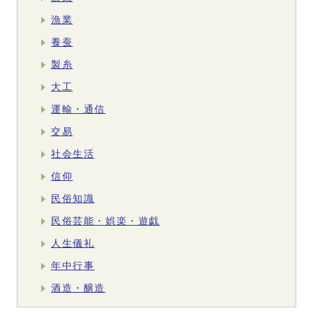
漁業
養蚕
製糸
大工
運輸・通信
交易
社会生活
信仰
民俗知識
民俗芸能・娯楽・遊戯
人生儀礼
年中行事
酒造・醸造