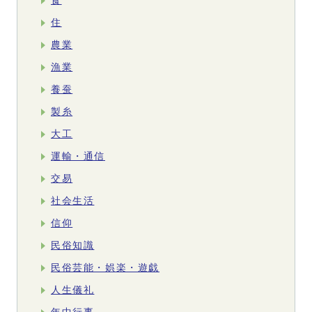
食
住
農業
漁業
養蚕
製糸
大工
運輸・通信
交易
社会生活
信仰
民俗知識
民俗芸能・娯楽・遊戯
人生儀礼