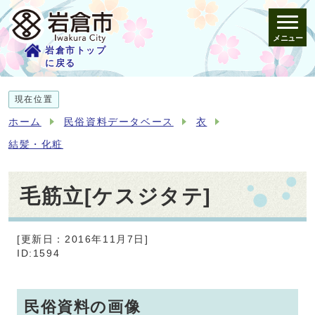
メニュー
岩倉市トップ
に戻る
現在位置
ホーム
民俗資料データベース
衣
結髪・化粧
毛筋立[ケスジタテ]
[更新日：2016年11月7日]
ID:1594
民俗資料の画像