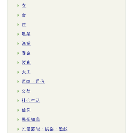
衣
食
住
農業
漁業
養蚕
製糸
大工
運輸・通信
交易
社会生活
信仰
民俗知識
民俗芸能・娯楽・遊戯