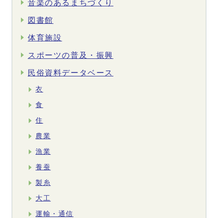
音楽のあるまちづくり
図書館
体育施設
スポーツの普及・振興
民俗資料データベース
衣
食
住
農業
漁業
養蚕
製糸
大工
運輸・通信