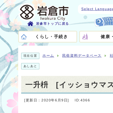
Select Languag
岩倉市トップに戻る
くらし・手続き
健康
ホーム
民俗資料データベース
現在位置
あしあと
一升枡 [イッショウマス
[更新日：2020年6月9日]
ID:4366