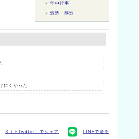
年中行事
酒造・醸造
た
けにくかった
X（旧Twitter）でシェア
LINEで送る