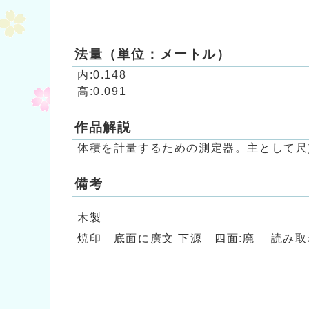
法量（単位：メートル）
内:0.148
高:0.091
作品解説
体積を計量するための測定器。主として尺
備考
木製
焼印 底面に廣文 下源 四面:廃 読み取