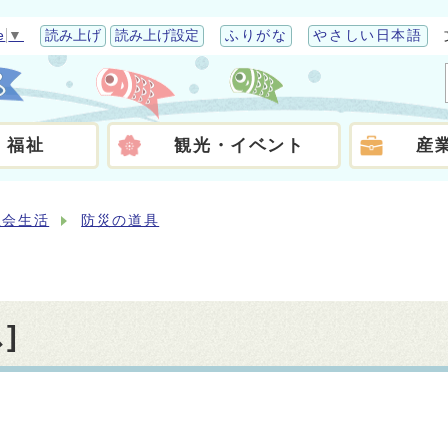
e
▼
読み上げ
読み上げ設定
ふりがな
やさしい日本語
・福祉
観光・イベント
産
社会生活
防災の道具
]