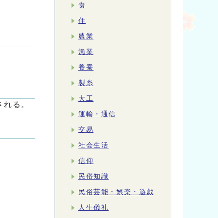
食
住
農業
漁業
養蚕
製糸
大工
される。
運輸・通信
交易
社会生活
信仰
民俗知識
民俗芸能・娯楽・遊戯
人生儀礼