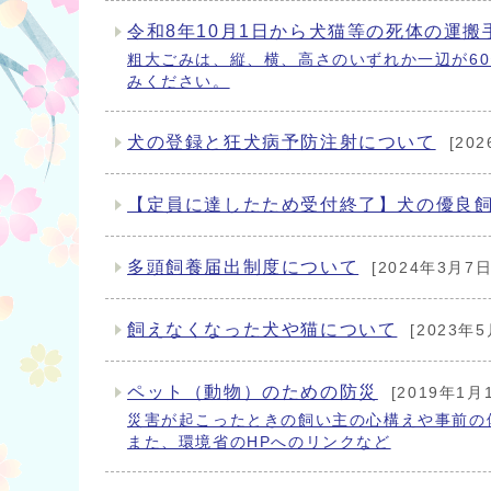
令和8年10月1日から犬猫等の死体の運
粗大ごみは、縦、横、高さのいずれか一辺が60セ
みください。
犬の登録と狂犬病予防注射について
[20
【定員に達したため受付終了】犬の優良
多頭飼養届出制度について
[2024年3月7日
飼えなくなった犬や猫について
[2023年5
ペット（動物）のための防災
[2019年1月
災害が起こったときの飼い主の心構えや事前の
また、環境省のHPへのリンクなど