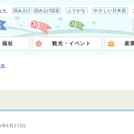
e
▼
読み上げ
読み上げ設定
ふりがな
やさしい日本語
・福祉
観光・イベント
産
環境
26年5月27日]