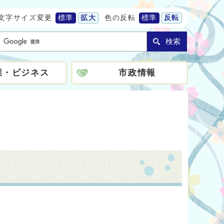
文字サイズ変更
標準
拡大
色の反転
標準
反転
検索
業・ビジネス
市政情報