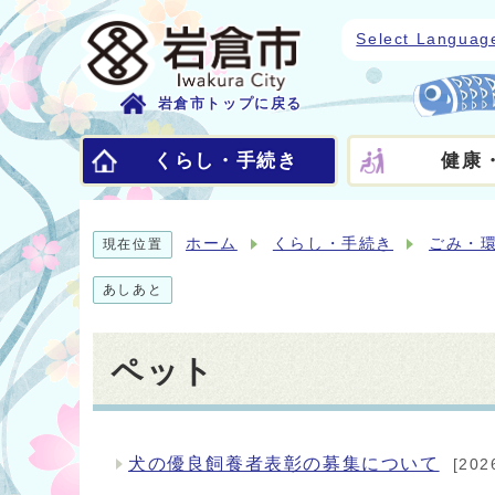
Select Languag
岩倉市トップに戻る
くらし・手続き
健康
ホーム
くらし・手続き
ごみ・
現在位置
あしあと
ペット
犬の優良飼養者表彰の募集について
[20
メインメニュー