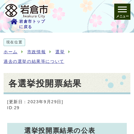
メニュー
岩倉市トップ
に戻る
現在位置
ホーム
市政情報
選挙
過去の選挙の結果等について
各選挙投開票結果
[更新日：2023年9月29日]
ID:29
選挙投開票結果の公表