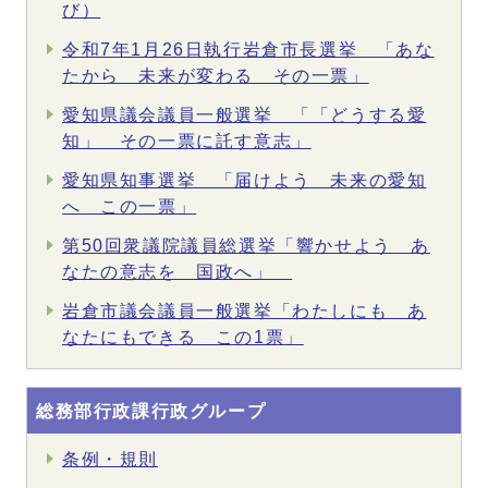
び）
令和7年1月26日執行岩倉市長選挙 「あな
たから 未来が変わる その一票」
愛知県議会議員一般選挙 「「どうする愛
知」 その一票に託す意志」
愛知県知事選挙 「届けよう 未来の愛知
へ この一票」
第50回衆議院議員総選挙「響かせよう あ
なたの意志を 国政へ」
岩倉市議会議員一般選挙「わたしにも あ
なたにもできる この1票」
総務部行政課行政グループ
条例・規則