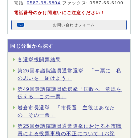
電話:
0587-38-5804
ファックス: 0587-66-6100
電話番号のかけ間違いにご注意ください！
お問い合わせフォーム
同じ分類から探す
各選挙投開票結果
第26回参議院議員通常選挙 「一票に 私
の思いを 届けよう」
第49回衆議院議員総選挙「国政へ 意思を
伝える この一票」
岩倉市長選挙 「市長選 主役はあなた
の その一票」
第25回参議院議員通常選挙における本市職
員による投票事務の不正について（お詫