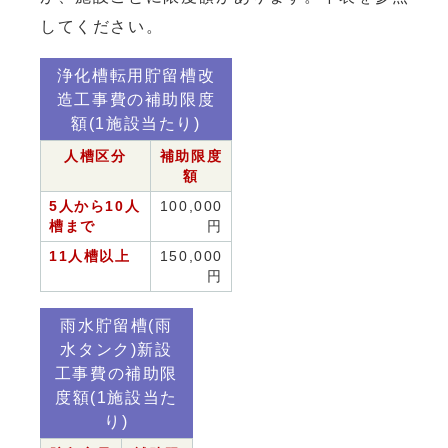
してください。
浄化槽転用貯留槽改
造工事費の補助限度
額(1施設当たり)
人槽区分
補助限度
額
5人から10人
100,000
槽まで
円
11人槽以上
150,000
円
雨水貯留槽(雨
水タンク)新設
工事費の補助限
度額(1施設当た
り)