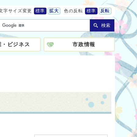
文字サイズ変更
標準
拡大
色の反転
標準
反転
検索
業・ビジネス
市政情報