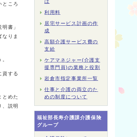
は
いところ
利用料
居宅サービス計画の作
説明書」
成
ばなりま
高額介護サービス費の
支給
う。
ケアマネジャー(介護支
援専門員)の業務と役割
に資する
岩倉市指定事業所一覧
仕事と介護の両立のた
まとめた
めの制度について
り、説明
福祉部長寿介護課介護保険
グループ