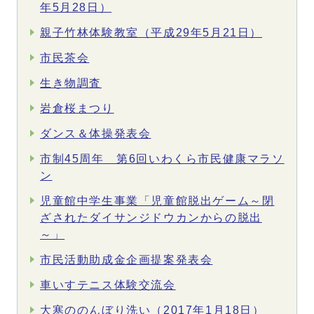
年5月28日）
親子竹林体験教室（平成29年5月21日）
市民茶会
生き物調査
岩倉桜まつり
ダンス＆体操発表会
市制45周年 第6回いわくら市民健康マラソ
ン
児童館中学生事業「児童館脱出ゲーム～閉
ざされたダイサンジドウカンからの脱出
～」
市民活動助成金企画提案発表会
車いすテニス体験交流会
大寒ののんぼり洗い（2017年1月18日）