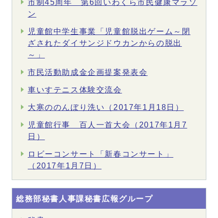
市制45周年 第6回いわくら市民健康マラソ
ン
児童館中学生事業「児童館脱出ゲーム～閉
ざされたダイサンジドウカンからの脱出
～」
市民活動助成金企画提案発表会
車いすテニス体験交流会
大寒ののんぼり洗い（2017年1月18日）
児童館行事 百人一首大会（2017年1月7
日）
ロビーコンサート「新春コンサート」
（2017年1月7日）
総務部秘書人事課秘書広報グループ