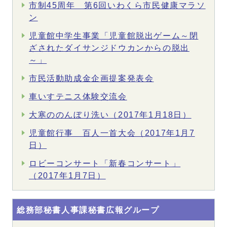
市制45周年 第6回いわくら市民健康マラソ
ン
児童館中学生事業「児童館脱出ゲーム～閉
ざされたダイサンジドウカンからの脱出
～」
市民活動助成金企画提案発表会
車いすテニス体験交流会
大寒ののんぼり洗い（2017年1月18日）
児童館行事 百人一首大会（2017年1月7
日）
ロビーコンサート「新春コンサート」
（2017年1月7日）
総務部秘書人事課秘書広報グループ