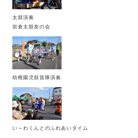
太鼓演奏
岩倉太鼓友の会
幼稚園児鼓笛隊演奏
い～わくんとのふれあいタイム