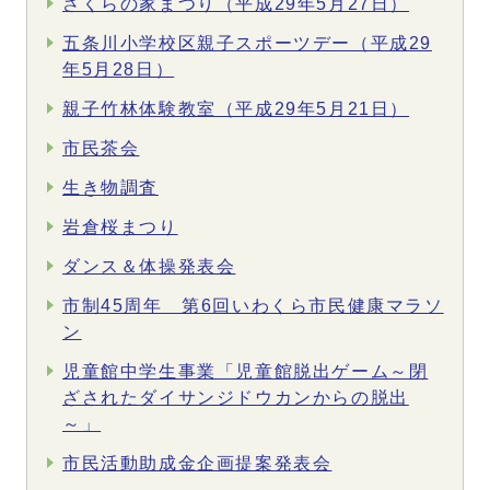
さくらの家まつり（平成29年5月27日）
五条川小学校区親子スポーツデー（平成29
年5月28日）
親子竹林体験教室（平成29年5月21日）
市民茶会
生き物調査
岩倉桜まつり
ダンス＆体操発表会
市制45周年 第6回いわくら市民健康マラソ
ン
児童館中学生事業「児童館脱出ゲーム～閉
ざされたダイサンジドウカンからの脱出
～」
市民活動助成金企画提案発表会