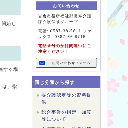
お問い合わせ
岩倉市役所福祉部長寿介護
課介護保険グループ
を開始し
電話:
0587-38-5811
ファ
ックス: 0587-66-8715
電話番号のかけ間違いにご
注意ください！
お問い合わせフォーム
施する場
同じ分類から探す
）は、指
要介護認定等の資料提
供
総合事業の指定・加算
等について