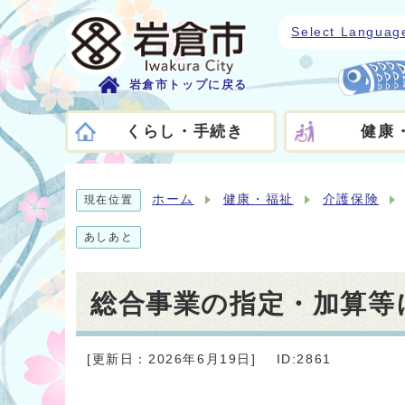
Select Languag
岩倉市トップに戻る
くらし・手続き
健康
ホーム
健康・福祉
介護保険
現在位置
あしあと
総合事業の指定・加算等
[更新日：2026年6月19日]
ID:2861