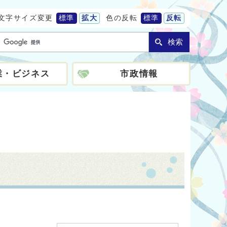
文字サイズ変更
標準
拡大
色の反転
標準
反転
検索
業・ビジネス
市政情報