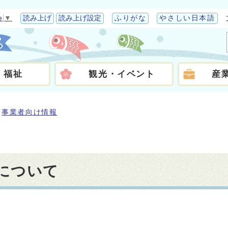
e
▼
読み上げ
読み上げ設定
ふりがな
やさしい日本語
・福祉
観光・イベント
産
事業者向け情報
について