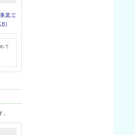
所事業で
B)
されて
す。