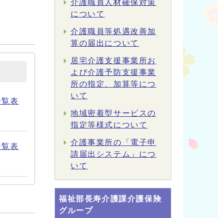
介護職員人材確保対策
について
介護職員等処遇改善加
算の届出について
居宅介護支援事業所お
よび介護予防支援事業
所の指定、加算等につ
いて
一覧表
地域密着型サービスの
指定等様式について
介護事業所の「電子申
一覧表
請届出システム」につ
いて
福祉部長寿介護課介護保険
グループ