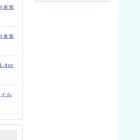
付表第
付表第
.doc
ァイル