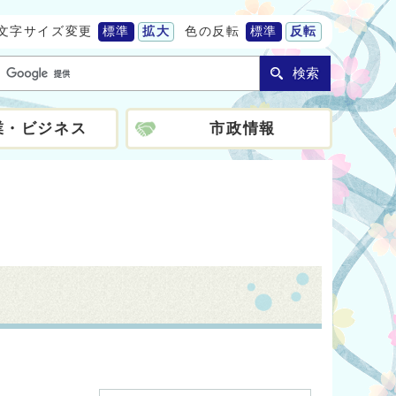
文字サイズ変更
標準
拡大
色の反転
標準
反転
検索
業・ビジネス
市政情報