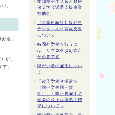
愛知県中小企業人材確
さい。
保奨学金返還支援事業
補助金
【事業所向け】愛知県
デジタル人材育成支援
について
奨励金」
時間外労働を行うに
は、サブロク(36)協定
が必要です
業）が、
障がい者の雇用につい
です。
て
「改正労働者派遣法
（同一労働同一賃
金） ～非正規雇用労
働者の公正な待遇の確
保について～