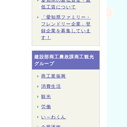
愛知県の最低賃金・最
低工賃について
「愛知県ファミリー・
フレンドリー企業」登
録企業を募集していま
す！
建設部商工農政課商工観光
グループ
商工業振興
消費生活
観光
労働
い～わくん