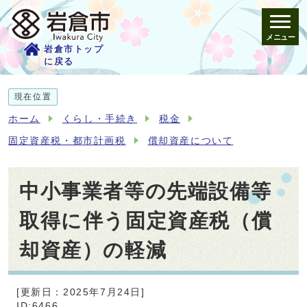
メニュー
岩倉市トップ
に戻る
現在位置
ホーム
くらし・手続き
税金
固定資産税・都市計画税
償却資産について
中小事業者等の先端設備等
取得に伴う固定資産税（償
却資産）の軽減
[更新日：2025年7月24日]
ID:6466