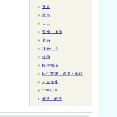
養蚕
製糸
大工
運輸・通信
交易
社会生活
信仰
民俗知識
民俗芸能・娯楽・遊戯
人生儀礼
年中行事
酒造・醸造