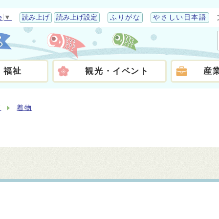
e
▼
読み上げ
読み上げ設定
ふりがな
やさしい日本語
・福祉
観光・イベント
産
衣
着物