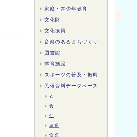
家庭・青少年教育
文化財
文化振興
音楽のあるまちづくり
図書館
体育施設
スポーツの普及・振興
民俗資料データベース
衣
食
住
農業
漁業