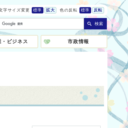
文字サイズ変更
標準
拡大
色の反転
標準
反転
検索
業・ビジネス
市政情報