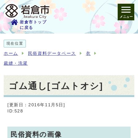
メニュー
岩倉市トップ
に戻る
現在位置
ホーム
民俗資料データベース
衣
裁縫・洗濯
ゴム通し[ゴムトオシ]
[更新日：2016年11月5日]
ID:528
民俗資料の画像