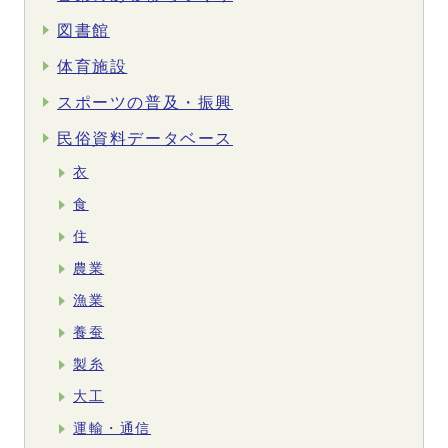
図書館
体育施設
スポーツの普及・振興
民俗資料データベース
衣
食
住
農業
漁業
養蚕
製糸
大工
運輸・通信