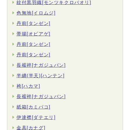
紋付黒羽織[モンツキクロバオリ]
色無地[イロムジ]
丹前[タンゼン]
帯揚[オビアゲ]
丹前[タンゼン]
丹前[タンゼン]
長襦袢[ナガジュバン]
半纏(半天)[ハンテン]
袴[ハカマ]
長襦袢[ナガジュバン]
紙箱[カミバコ]
伊達襟[ダテエリ]
金具[カナグ]