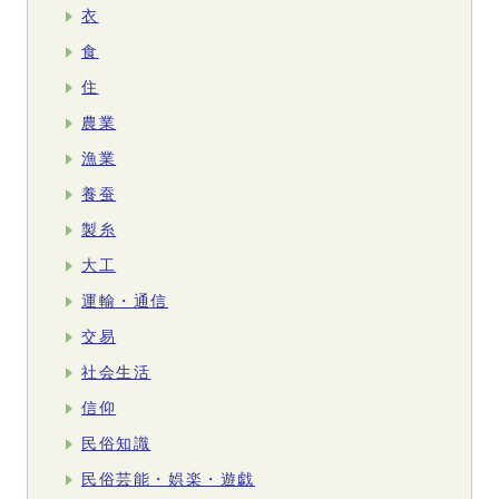
衣
食
住
農業
漁業
養蚕
製糸
大工
運輸・通信
交易
社会生活
信仰
民俗知識
民俗芸能・娯楽・遊戯