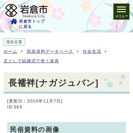
メニュー
岩倉市トップ
に戻る
現在位置
ホーム
民俗資料データベース
社会生活
主として結婚式で使う道具
長襦袢[ナガジュバン]
[更新日：2016年11月7日]
ID:569
民俗資料の画像