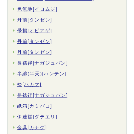
色無地[イロムジ]
丹前[タンゼン]
帯揚[オビアゲ]
丹前[タンゼン]
丹前[タンゼン]
長襦袢[ナガジュバン]
半纏(半天)[ハンテン]
袴[ハカマ]
長襦袢[ナガジュバン]
紙箱[カミバコ]
伊達襟[ダテエリ]
金具[カナグ]