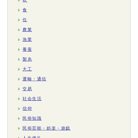
衣
食
住
農業
漁業
養蚕
製糸
大工
運輸・通信
交易
社会生活
信仰
民俗知識
民俗芸能・娯楽・遊戯