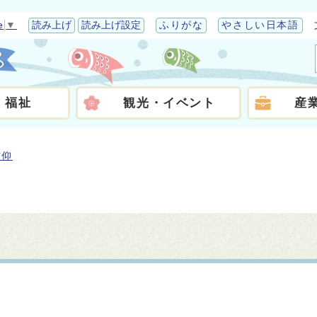
e
▼
読み上げ
読み上げ設定
ふりがな
やさしい日本語
・福祉
観光・イベント
産
信仰