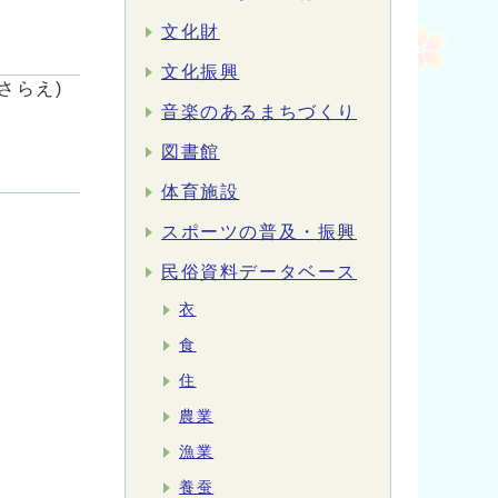
文化財
文化振興
さらえ)
音楽のあるまちづくり
図書館
体育施設
スポーツの普及・振興
民俗資料データベース
衣
食
住
農業
漁業
養蚕