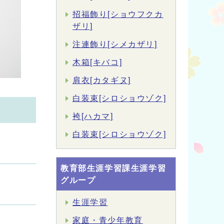
招福飾り[ショウフクカ
ザリ]
注連飾り[シメカザリ]
木箱[キバコ]
肩衣[カタギヌ]
白装束[シロショウゾク]
袴[ハカマ]
白装束[シロショウゾク]
教育部生涯学習課生涯学習
グループ
生涯学習
家庭・青少年教育