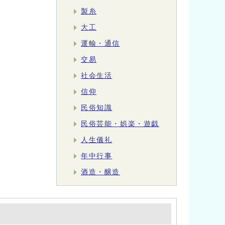
製糸
大工
運輸・通信
交易
社会生活
信仰
民俗知識
民俗芸能・娯楽・遊戯
人生儀礼
年中行事
酒造・醸造