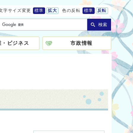
文字サイズ変更
標準
拡大
色の反転
標準
反転
検索
業・ビジネス
市政情報