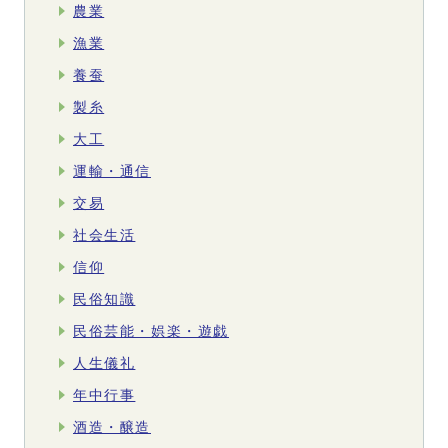
農業
漁業
養蚕
製糸
大工
運輸・通信
交易
社会生活
信仰
民俗知識
民俗芸能・娯楽・遊戯
人生儀礼
年中行事
酒造・醸造