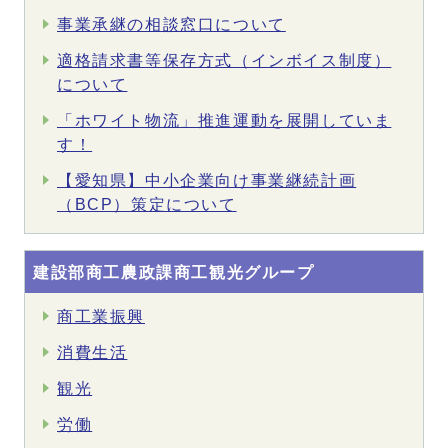
事業承継の相談窓口について
適格請求書等保存方式（インボイス制度）
について
「ホワイト物流」推進運動を展開していま
す！
【愛知県】中小企業向け事業継続計画
（BCP）策定について
建設部商工農政課商工観光グループ
商工業振興
消費生活
観光
労働