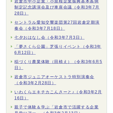
岩倉市中小企業・小規模企業振興基本条例
制定記念講演会及び車座会議（令和3年7月
28日）
セントラル愛知交響楽団第27回岩倉定期演
奏会（令和3年7月18日）
七夕おはなし会（令和3年7月3日）
「夢さくら公園」芝張りイベント（令和3年
6月12日）
稲づくり農業体験（田植え）（令和3年6月5
日）
岩倉市ジュニアオーケストラ特別演奏会
（令和3年2月28日）
いわくらエキチカこんさーと♪（令和3年2月
16日）
親子で体験＆学ぶ「岩倉市で活躍する企業