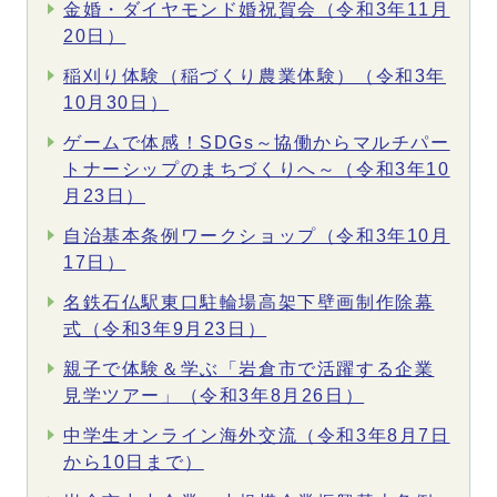
金婚・ダイヤモンド婚祝賀会（令和3年11月
20日）
稲刈り体験（稲づくり農業体験）（令和3年
10月30日）
ゲームで体感！SDGs～協働からマルチパー
トナーシップのまちづくりへ～（令和3年10
月23日）
自治基本条例ワークショップ（令和3年10月
17日）
名鉄石仏駅東口駐輪場高架下壁画制作除幕
式（令和3年9月23日）
親子で体験＆学ぶ「岩倉市で活躍する企業
見学ツアー」（令和3年8月26日）
中学生オンライン海外交流（令和3年8月7日
から10日まで）