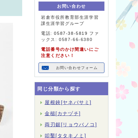
お問い合わせ
岩倉市役所教育部生涯学習
課生涯学習グループ
電話:
0587-38-5819
ファ
ックス: 0587-66-6380
電話番号のかけ間違いにご
注意ください！
お問い合わせフォーム
同じ分類から探す
屋根鋏[ヤネバサミ]
金槌[カナヅチ]
両刃鋸[リョウバノコ]
叩鑿[タタキノミ]