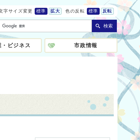
文字サイズ変更
標準
拡大
色の反転
標準
反転
検索
業・ビジネス
市政情報