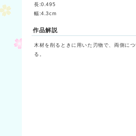
長:0.495
幅:4.3cm
作品解説
木材を削るときに用いた刃物で、両側につ
る。