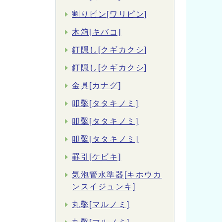
割りピン[ワリピン]
木箱[キバコ]
釘隠し[クギカクシ]
釘隠し[クギカクシ]
金具[カナグ]
叩鑿[タタキノミ]
叩鑿[タタキノミ]
叩鑿[タタキノミ]
罫引[ケビキ]
気泡管水準器[キホウカ
ンスイジュンキ]
丸鑿[マルノミ]