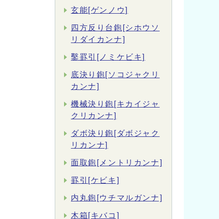
玄能[ゲンノウ]
四方反り台鉋[シホウソ
リダイカンナ]
鑿罫引[ノミケビキ]
底決り鉋[ソコジャクリ
カンナ]
機械決り鉋[キカイジャ
クリカンナ]
ダボ決り鉋[ダボジャク
リカンナ]
面取鉋[メントリカンナ]
罫引[ケビキ]
内丸鉋[ウチマルガンナ]
木箱[キバコ]