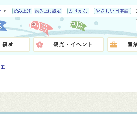
e
▼
読み上げ
読み上げ設定
ふりがな
やさしい日本語
・福祉
観光・イベント
産
大工