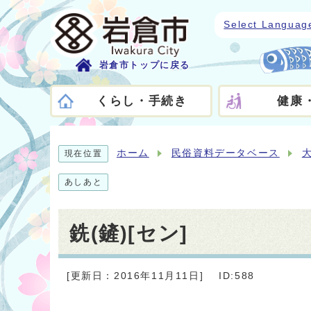
Select Languag
岩倉市トップに戻る
くらし・手続き
健康
ホーム
民俗資料データベース
現在位置
あしあと
銑(鏟)[セン]
[更新日：2016年11月11日]
ID:588