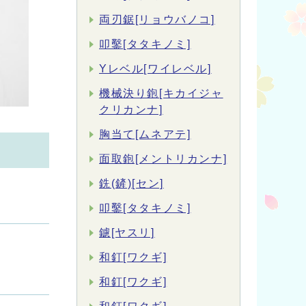
両刃鋸[リョウバノコ]
叩鑿[タタキノミ]
Yレベル[ワイレベル]
機械決り鉋[キカイジャ
クリカンナ]
胸当て[ムネアテ]
面取鉋[メントリカンナ]
銑(鏟)[セン]
叩鑿[タタキノミ]
鑢[ヤスリ]
和釘[ワクギ]
和釘[ワクギ]