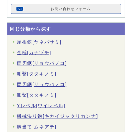
お問い合わせフォーム
同じ分類から探す
屋根鋏[ヤネバサミ]
金槌[カナヅチ]
両刃鋸[リョウバノコ]
叩鑿[タタキノミ]
両刃鋸[リョウバノコ]
叩鑿[タタキノミ]
Yレベル[ワイレベル]
機械決り鉋[キカイジャクリカンナ]
胸当て[ムネアテ]