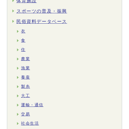
体育施設
スポーツの普及・振興
民俗資料データベース
衣
食
住
農業
漁業
養蚕
製糸
大工
運輸・通信
交易
社会生活