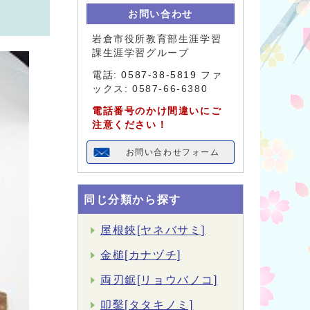
お問い合わせ
岩倉市役所教育部生涯学習
課生涯学習グループ
電話:
0587-38-5819
ファ
ックス: 0587-66-6380
電話番号のかけ間違いにご
注意ください！
お問い合わせフォーム
同じ分類から探す
屋根鋏[ヤネバサミ]
金槌[カナヅチ]
両刃鋸[リョウバノコ]
叩鑿[タタキノミ]