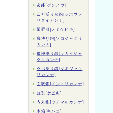
玄能[ゲンノウ]
四方反り台鉋[シホウソ
リダイカンナ]
鑿罫引[ノミケビキ]
底決り鉋[ソコジャクリ
カンナ]
機械決り鉋[キカイジャ
クリカンナ]
ダボ決り鉋[ダボジャク
リカンナ]
面取鉋[メントリカンナ]
罫引[ケビキ]
内丸鉋[ウチマルガンナ]
木箱[キバコ]