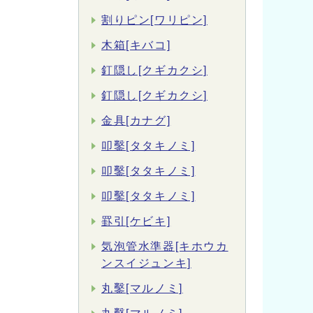
割りピン[ワリピン]
木箱[キバコ]
釘隠し[クギカクシ]
釘隠し[クギカクシ]
金具[カナグ]
叩鑿[タタキノミ]
叩鑿[タタキノミ]
叩鑿[タタキノミ]
罫引[ケビキ]
気泡管水準器[キホウカ
ンスイジュンキ]
丸鑿[マルノミ]