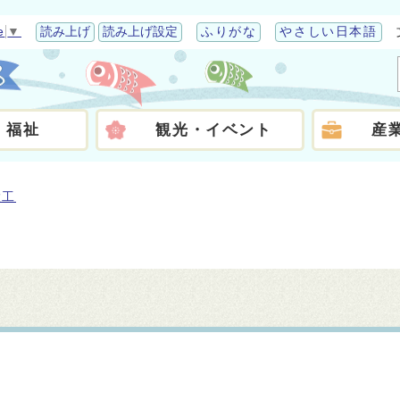
e
▼
読み上げ
読み上げ設定
ふりがな
やさしい日本語
・福祉
観光・イベント
産
大工