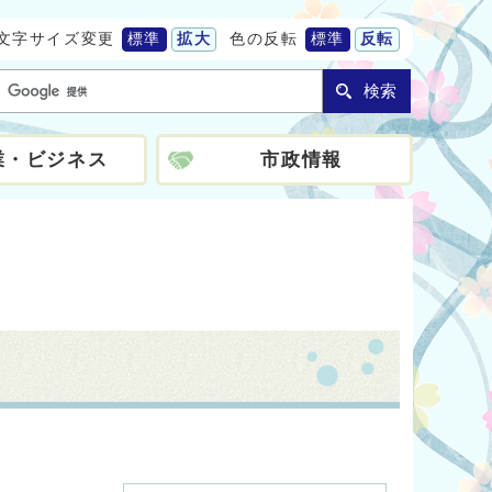
文字サイズ変更
標準
拡大
色の反転
標準
反転
検索
業・ビジネス
市政情報