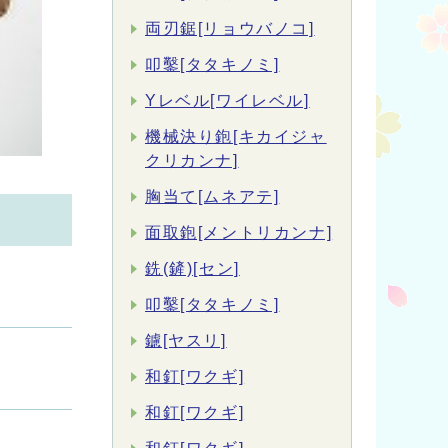
両刃鋸[リョウバノコ]
叩鑿[タタキノミ]
Yレベル[ワイレベル]
機械決り鉋[キカイジャ
クリカンナ]
胸当て[ムネアテ]
面取鉋[メントリカンナ]
銑(鏟)[セン]
叩鑿[タタキノミ]
鑢[ヤスリ]
和釘[ワクギ]
和釘[ワクギ]