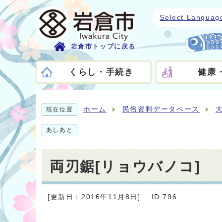
Select Languag
岩倉市トップに戻る
くらし・手続き
健康
ホーム
民俗資料データベース
現在位置
あしあと
両刃鋸[リョウバノコ]
[更新日：2016年11月8日]
ID:796