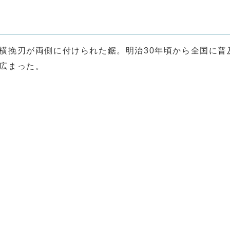
横挽刃が両側に付けられた鋸。明治30年頃から全国に普
広まった。