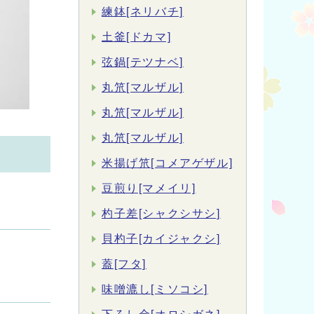
練鉢[ネリバチ]
土釜[ドカマ]
弦鍋[テツナベ]
丸笊[マルザル]
丸笊[マルザル]
丸笊[マルザル]
米揚げ笊[コメアゲザル]
豆煎り[マメイリ]
杓子差[シャクシサシ]
貝杓子[カイジャクシ]
蓋[フタ]
味噌漉し[ミソコシ]