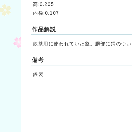
高:0.205
内径:0.107
作品解説
飲茶用に使われていた釜。胴部に鍔のつい
備考
鉄製