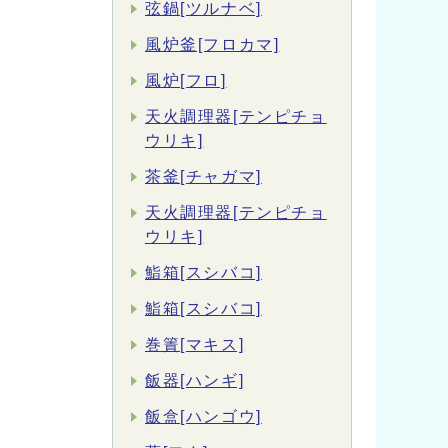
弦鍋[ツルナベ]
風炉釜[フロカマ]
風炉[フロ]
天火調理器[テンピチョ
ウリキ]
茶釜[チャガマ]
天火調理器[テンピチョ
ウリキ]
鮨箱[スシバコ]
鮨箱[スシバコ]
巻簀[マキス]
飯器[ハンギ]
飯盒[ハンゴウ]