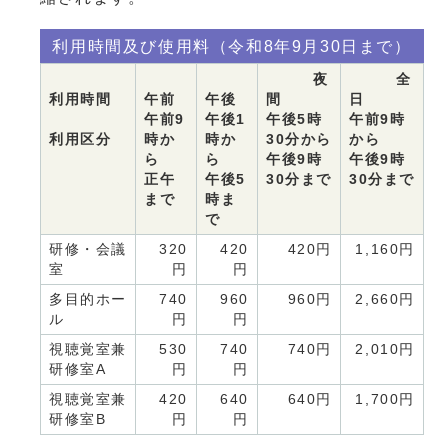
利用時間及び使用料（令和8年9月30日まで）
夜
全
利用時間
午前
午後
間
日
午前9
午後1
午後5時
午前9時
利用区分
時か
時か
30分から
から
ら
ら
午後9時
午後9時
正午
午後5
30分まで
30分まで
まで
時ま
で
研修・会議
320
420
420円
1,160円
室
円
円
多目的ホー
740
960
960円
2,660円
ル
円
円
視聴覚室兼
530
740
740円
2,010円
研修室A
円
円
視聴覚室兼
420
640
640円
1,700円
研修室B
円
円