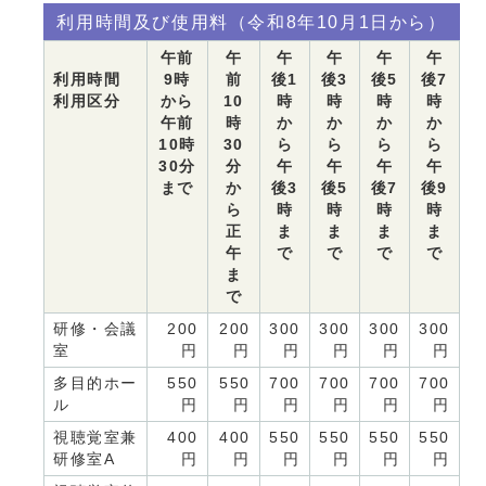
利用時間及び使用料（令和8年10月1日から）
午前
午
午
午
午
午
利用時間
9時
前
後1
後3
後5
後7
利用区分
から
10
時
時
時
時
午前
時
か
か
か
か
10時
30
ら
ら
ら
ら
30分
分
午
午
午
午
まで
か
後3
後5
後7
後9
ら
時
時
時
時
正
ま
ま
ま
ま
午
で
で
で
で
ま
で
研修・会議
200
200
300
300
300
300
室
円
円
円
円
円
円
多目的ホー
550
550
700
700
700
700
ル
円
円
円
円
円
円
視聴覚室兼
400
400
550
550
550
550
研修室A
円
円
円
円
円
円