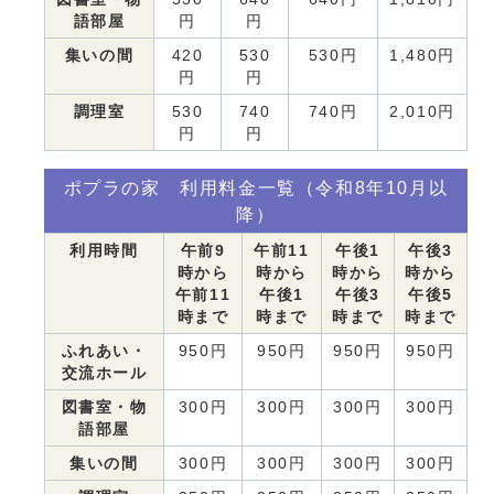
語部屋
円
円
集いの間
420
530
530円
1,480円
円
円
調理室
530
740
740円
2,010円
円
円
ポプラの家 利用料金一覧（令和8年10月以
降）
利用時間
午前9
午前11
午後1
午後3
時から
時から
時から
時から
午前11
午後1
午後3
午後5
時まで
時まで
時まで
時まで
ふれあい・
950円
950円
950円
950円
交流ホール
図書室・物
300円
300円
300円
300円
語部屋
集いの間
300円
300円
300円
300円