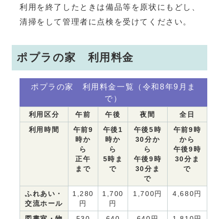
利用を終了したときは備品等を原状にもどし、
清掃をして管理者に点検を受けてください。
ポプラの家 利用料金
ポプラの家 利用料金一覧（令和8年9月ま
で）
利用区分
午前
午後
夜間
全日
利用時間
午前9
午後1
午後5時
午前9時
時か
時か
30分か
から
ら
ら
ら
午後9時
正午
5時ま
午後9時
30分ま
まで
で
30分ま
で
で
ふれあい・
1,280
1,700
1,700円
4,680円
交流ホール
円
円
図書室・物
530
640
640円
1,810円