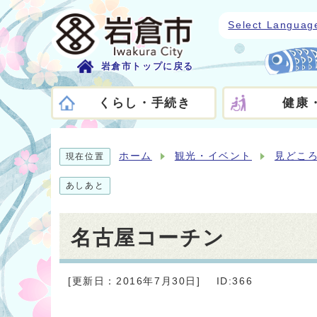
Select Languag
岩倉市トップに戻る
くらし・手続き
健康
ホーム
観光・イベント
見どこ
現在位置
あしあと
名古屋コーチン
[更新日：2016年7月30日]
ID:366