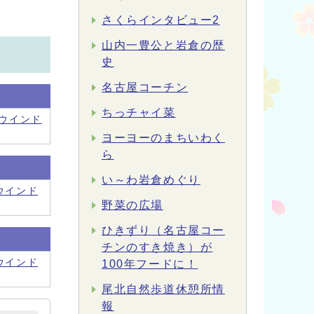
さくらインタビュー2
山内一豊公と岩倉の歴
史
名古屋コーチン
ちっチャイ菜
ウインド
ヨーヨーのまちいわく
ら
い～わ岩倉めぐり
ウインド
野菜の広場
ひきずり（名古屋コー
チンのすき焼き）が
ウインド
100年フードに！
尾北自然歩道休憩所情
報