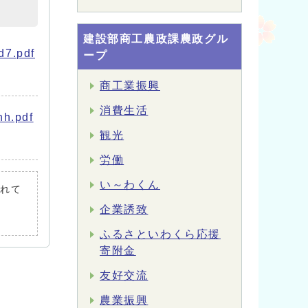
建設部商工農政課農政グル
.pdf
ープ
商工業振興
消費生活
.pdf
観光
労働
い～わくん
されて
企業誘致
ふるさといわくら応援
寄附金
友好交流
農業振興