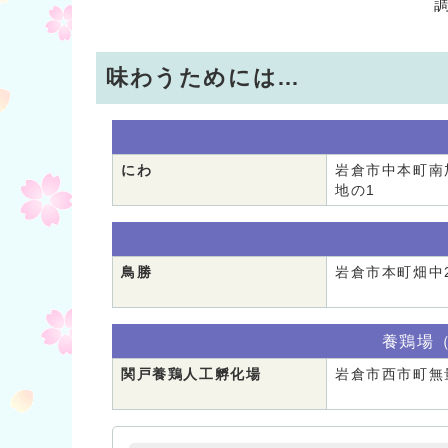
味わうためには…
にわ
岩倉市中本町南
地の1
鳥勝
岩倉市本町畑中
養鶏場
関戸養鶏人工孵化場
岩倉市西市町無