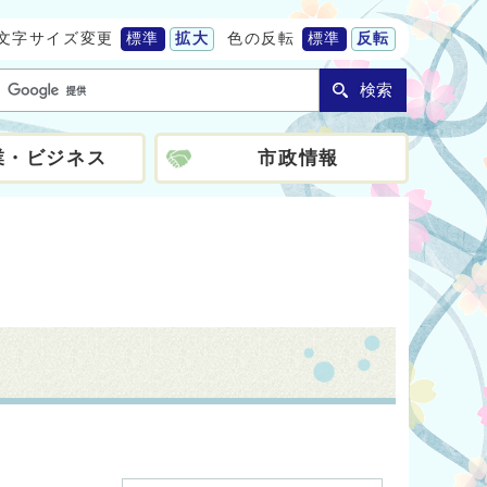
文字サイズ変更
標準
拡大
色の反転
標準
反転
検索
業・ビジネス
市政情報