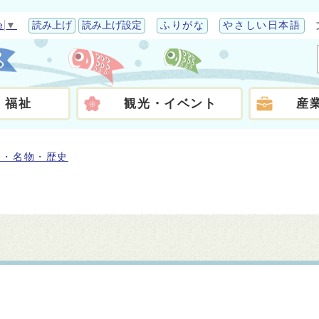
e
▼
読み上げ
読み上げ設定
ふりがな
やさしい日本語
・福祉
観光・イベント
産
ろ・名物・歴史