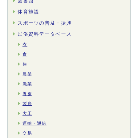
図書館
体育施設
スポーツの普及・振興
民俗資料データベース
衣
食
住
農業
漁業
養蚕
製糸
大工
運輸・通信
交易