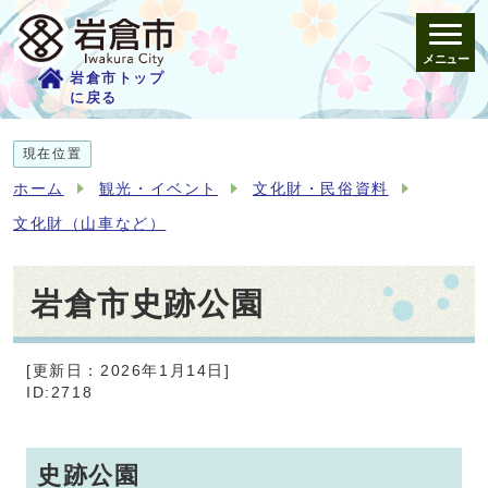
メニュー
岩倉市トップ
に戻る
現在位置
ホーム
観光・イベント
文化財・民俗資料
文化財（山車など）
岩倉市史跡公園
[更新日：2026年1月14日]
ID:2718
史跡公園