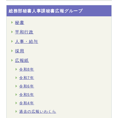
総務部秘書人事課秘書広報グループ
秘書
平和行政
人事・給与
採用
広報紙
令和8年
令和7年
令和6年
令和5年
令和4年
過去の広報いわくら