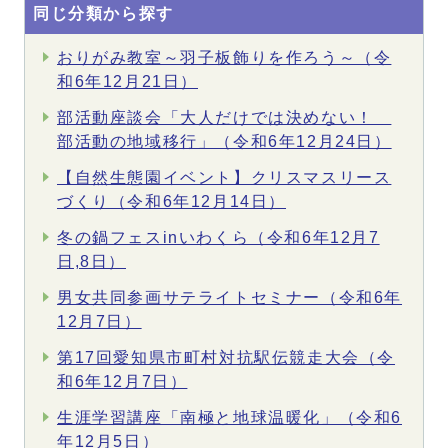
同じ分類から探す
おりがみ教室～羽子板飾りを作ろう～（令
和6年12月21日）
部活動座談会「大人だけでは決めない！
部活動の地域移行」（令和6年12月24日）
【自然生態園イベント】クリスマスリース
づくり（令和6年12月14日）
冬の鍋フェスinいわくら（令和6年12月7
日,8日）
男女共同参画サテライトセミナー（令和6年
12月7日）
第17回愛知県市町村対抗駅伝競走大会（令
和6年12月7日）
生涯学習講座「南極と地球温暖化」（令和6
年12月5日）