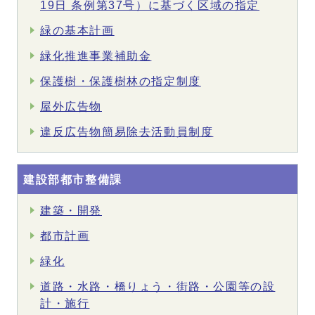
19日 条例第37号）に基づく区域の指定
緑の基本計画
緑化推進事業補助金
保護樹・保護樹林の指定制度
屋外広告物
違反広告物簡易除去活動員制度
建設部都市整備課
建築・開発
都市計画
緑化
道路・水路・橋りょう・街路・公園等の設
計・施行