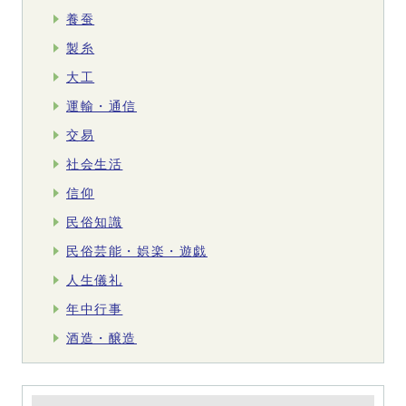
養蚕
製糸
大工
運輸・通信
交易
社会生活
信仰
民俗知識
民俗芸能・娯楽・遊戯
人生儀礼
年中行事
酒造・醸造