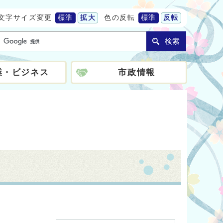
文字サイズ変更
標準
拡大
色の反転
標準
反転
検索
業・ビジネス
市政情報