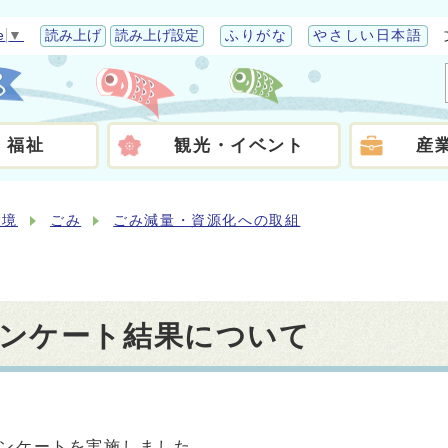
e
▼
読み上げ
読み上げ設定
ふりがな
やさしい日本語
・福祉
観光・イベント
産
環境
ごみ
ごみ減量・資源化への取組
ンケート結果について
ンケートを実施しました。