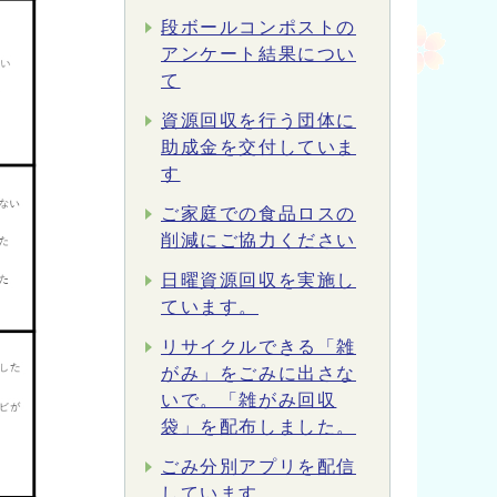
段ボールコンポストの
アンケート結果につい
て
資源回収を行う団体に
助成金を交付していま
す
ご家庭での食品ロスの
削減にご協力ください
日曜資源回収を実施し
ています。
リサイクルできる「雑
がみ」をごみに出さな
いで。「雑がみ回収
袋」を配布しました。
ごみ分別アプリを配信
しています