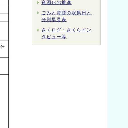
資源化の推進
ごみと資源の収集日と
分別早見表
さくログ・さくらイン
タビュー等