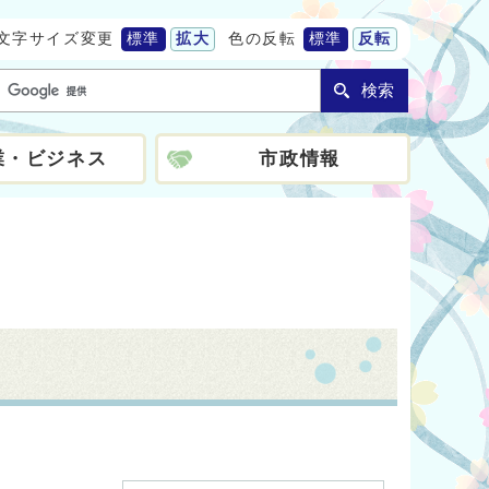
文字サイズ変更
標準
拡大
色の反転
標準
反転
検索
業・ビジネス
市政情報