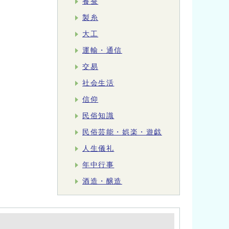
養蚕
製糸
大工
運輸・通信
交易
社会生活
信仰
民俗知識
民俗芸能・娯楽・遊戯
人生儀礼
年中行事
酒造・醸造