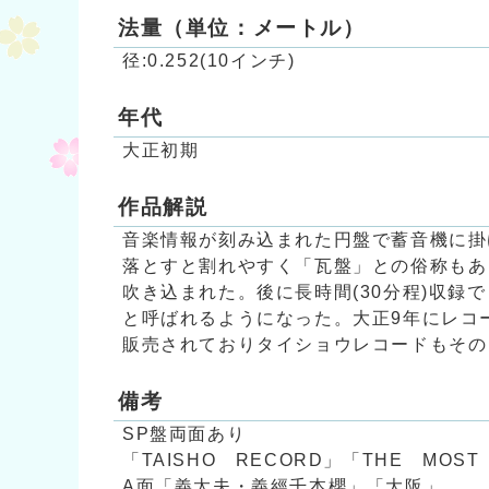
法量（単位：メートル）
径:0.252(10インチ)
年代
大正初期
作品解説
音楽情報が刻み込まれた円盤で蓄音機に掛
落とすと割れやすく「瓦盤」との俗称もあ
吹き込まれた。後に長時間(30分程)収録できる
と呼ばれるようになった。大正9年にレコ
販売されておりタイショウレコードもその
備考
SP盤両面あり
「TAISHO RECORD」「THE MOST
A面「義太夫・義經千本櫻」「大阪」