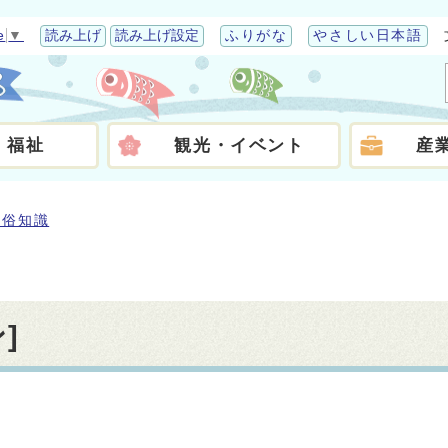
e
▼
読み上げ
読み上げ設定
ふりがな
やさしい日本語
・福祉
観光・イベント
産
民俗知識
]