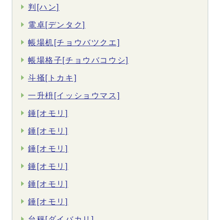
判[ハン]
電卓[デンタク]
帳場机[チョウバツクエ]
帳場格子[チョウバコウシ]
斗掻[トカキ]
一升枡[イッショウマス]
錘[オモリ]
錘[オモリ]
錘[オモリ]
錘[オモリ]
錘[オモリ]
錘[オモリ]
台秤[ダイバカリ]