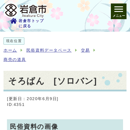
メニュー
岩倉市トップ
に戻る
現在位置
ホーム
民俗資料データベース
交易
商売の道具
そろばん [ソロバン]
[更新日：2020年6月9日]
ID:4351
民俗資料の画像