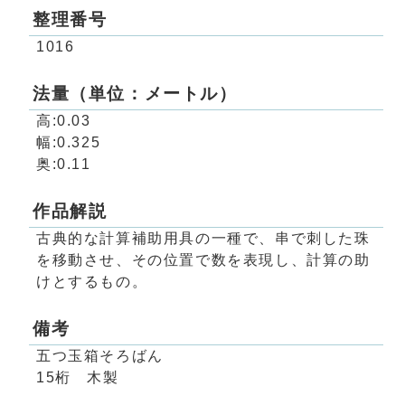
整理番号
1016
法量（単位：メートル）
高:0.03
幅:0.325
奥:0.11
作品解説
古典的な計算補助用具の一種で、串で刺した珠
を移動させ、その位置で数を表現し、計算の助
けとするもの。
備考
五つ玉箱そろばん
15桁 木製