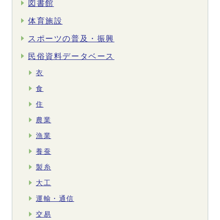
図書館
体育施設
スポーツの普及・振興
民俗資料データベース
衣
食
住
農業
漁業
養蚕
製糸
大工
運輸・通信
交易