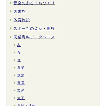
音楽のあるまちづくり
図書館
体育施設
スポーツの普及・振興
民俗資料データベース
衣
食
住
農業
漁業
養蚕
製糸
大工
運輸・通信