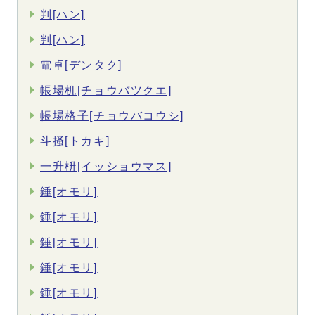
判[ハン]
判[ハン]
電卓[デンタク]
帳場机[チョウバツクエ]
帳場格子[チョウバコウシ]
斗掻[トカキ]
一升枡[イッショウマス]
錘[オモリ]
錘[オモリ]
錘[オモリ]
錘[オモリ]
錘[オモリ]