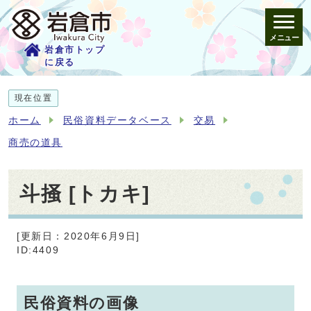
メニュー
岩倉市トップ
に戻る
現在位置
ホーム
民俗資料データベース
交易
商売の道具
斗掻 [トカキ]
[更新日：2020年6月9日]
ID:4409
民俗資料の画像