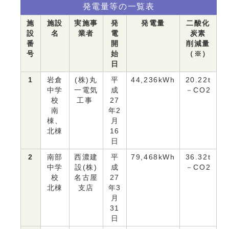
発電量等の一覧表
施
施設
実施事
発
発電量
二酸化
設
名
業者
電
炭素
番
開
削減量
号
始
（※）
日
1
岩倉
(株)丸
平
44,236kWh
20.22t
中学
一電気
成
－CO2
校
工事
27
南
年2
棟、
月
北棟
16
日
2
南部
西濃建
平
79,468kWh
36.32t
中学
設(株)
成
－CO2
校
名古屋
27
北棟
支店
年3
月
31
日