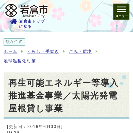
メニュー
岩倉市トップ
に戻る
現在位置
ホーム
くらし・手続き
ごみ・環境
地球温暖化対策
再生可能エネルギー等導入
推進基金事業／太陽光発電
屋根貸し事業
[更新日：2016年6月30日]
ID:26