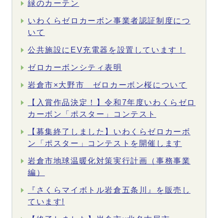
緑のカーテン
いわくらゼロカーボン事業者認証制度につ
いて
公共施設にEV充電器を設置しています！
ゼロカーボンシティ表明
岩倉市×大野市 ゼロカーボン桜について
【入賞作品決定！】令和7年度いわくらゼロ
カーボン「ポスター」コンテスト
【募集終了しました】いわくらゼロカーボ
ン「ポスター」コンテストを開催します
岩倉市地球温暖化対策実行計画（事務事業
編）
『さくらマイボトル岩倉五条川』を販売し
ています!