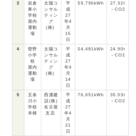
3
岩倉
太陽コ
平
59,790kWh
27.32t
東小
ンサル
成
－CO2
学校
ティン
27
屋内
グ
年4
運動
(株)
月
場
15
日
4
曽野
太陽コ
平
54,481kWh
24.90t
小学
ンサル
成
－CO2
校
ティン
27
屋内
グ
年4
運動
(株)
月
場
14
日
5
五条
西濃建
平
76,651kWh
35.03t
川小
設(株)
成
－CO2
学校
名古屋
27
本棟
支店
年4
月
21
日