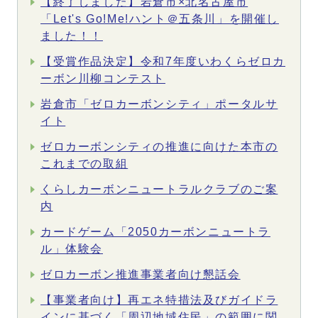
【終了しました】岩倉市×北名古屋市
「Let's Go!Me!ハント＠五条川」を開催し
ました！！
【受賞作品決定】令和7年度いわくらゼロカ
ーボン川柳コンテスト
岩倉市「ゼロカーボンシティ」ポータルサ
イト
ゼロカーボンシティの推進に向けた本市の
これまでの取組
くらしカーボンニュートラルクラブのご案
内
カードゲーム「2050カーボンニュートラ
ル」体験会
ゼロカーボン推進事業者向け懇話会
【事業者向け】再エネ特措法及びガイドラ
インに基づく「周辺地域住民」の範囲に関