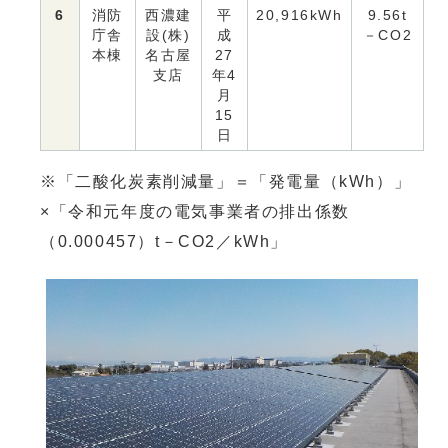
6
消防
西濃建
平
20,916kWh
9.56t
庁舎
設(株)
成
－CO2
本棟
名古屋
27
支店
年4
月
15
日
※「二酸化炭素削減量」＝「発電量（kWh）」
×「令和元年度の電気事業者の排出係数
（0.000457）t－CO2／kWh」