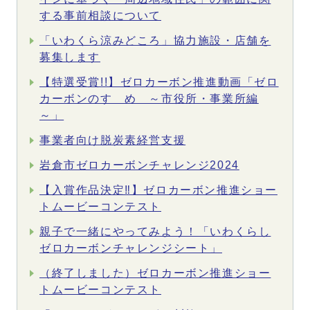
する事前相談について
「いわくら涼みどころ」協力施設・店舗を
募集します
【特選受賞!!】ゼロカーボン推進動画「ゼロ
カーボンのすゝめ ～市役所・事業所編
～」
事業者向け脱炭素経営支援
岩倉市ゼロカーボンチャレンジ2024
【入賞作品決定‼】ゼロカーボン推進ショー
トムービーコンテスト
親子で一緒にやってみよう！「いわくらし
ゼロカーボンチャレンジシート」
（終了しました）ゼロカーボン推進ショー
トムービーコンテスト