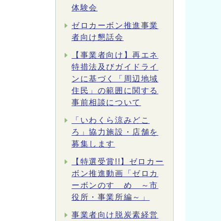
体験会
ゼロカーボン推進事業
者向け懇話会
【事業者向け】再エネ
特措法及びガイドライ
ンに基づく「周辺地域
住民」の範囲に関する
事前相談について
「いわくら涼みどこ
ろ」協力施設・店舗を
募集します
【特選受賞!!】ゼロカー
ボン推進動画「ゼロカ
ーボンのすゝめ ～市
役所・事業所編～」
事業者向け脱炭素経営