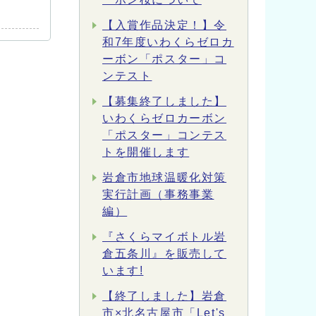
【入賞作品決定！】令
和7年度いわくらゼロカ
ーボン「ポスター」コ
ンテスト
【募集終了しました】
いわくらゼロカーボン
「ポスター」コンテス
トを開催します
岩倉市地球温暖化対策
実行計画（事務事業
編）
『さくらマイボトル岩
倉五条川』を販売して
います!
【終了しました】岩倉
市×北名古屋市「Let's