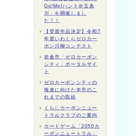
Go!Me!ハント＠五条
川」を開催しまし
た！！
【受賞作品決定】令和7
年度いわくらゼロカー
ボン川柳コンテスト
岩倉市「ゼロカーボン
シティ」ポータルサイ
ト
ゼロカーボンシティの
推進に向けた本市のこ
れまでの取組
くらしカーボンニュー
トラルクラブのご案内
カードゲーム「2050カ
ーボンニュートラル」