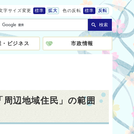
文字サイズ変更
標準
拡大
色の反転
標準
反転
検索
業・ビジネス
市政情報
「周辺地域住民」の範囲