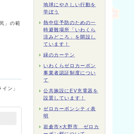
地球にやさしい行動を
学ぼう
熱中症予防のための一
民」の範
時避難場所「いわくら
涼みどころ」を開設し
ています！
緑のカーテン
いわくらゼロカーボン
事業者認証制度につい
て
ライン」
公共施設にEV充電器を
設置しています！
ゼロカーボンシティ表
明
岩倉市×大野市 ゼロカ
ーボン桜について