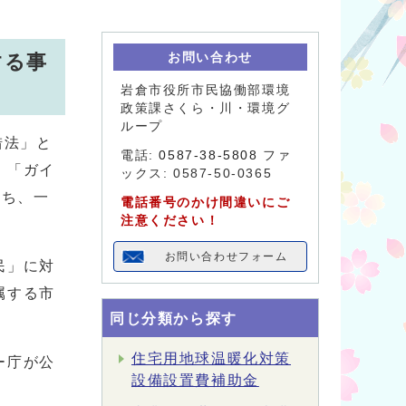
する事
お問い合わせ
岩倉市役所市民協働部環境
政策課さくら・川・環境グ
ループ
措法」と
電話:
0587-38-5808
ファ
、「ガイ
ックス: 0587-50-0365
うち、一
電話番号のかけ間違いにご
注意ください！
お問い合わせフォーム
民」に対
属する市
同じ分類から探す
住宅用地球温暖化対策
ー庁が公
設備設置費補助金