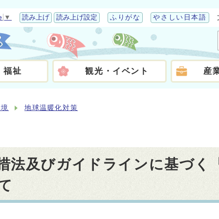
e
▼
読み上げ
読み上げ設定
ふりがな
やさしい日本語
・福祉
観光・イベント
産
環境
地球温暖化対策
措法及びガイドラインに基づく
て