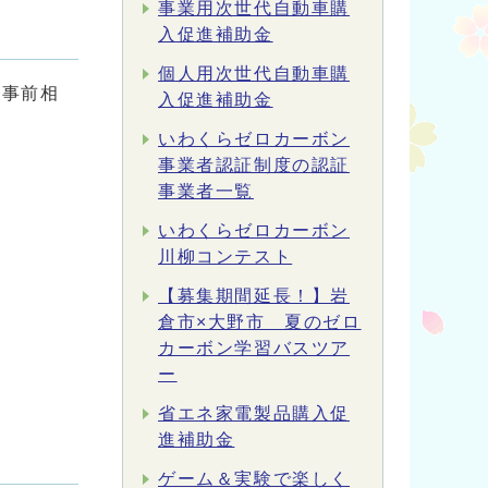
事業用次世代自動車購
入促進補助金
個人用次世代自動車購
が事前相
入促進補助金
いわくらゼロカーボン
事業者認証制度の認証
事業者一覧
いわくらゼロカーボン
川柳コンテスト
【募集期間延長！】岩
倉市×大野市 夏のゼロ
カーボン学習バスツア
ー
省エネ家電製品購入促
進補助金
ゲーム＆実験で楽しく